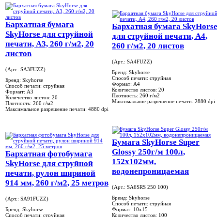
Бархатная бумага
Бархатная бумага SkyHors
SkyHorse для струйной
для струйной печати, А4,
печати, А3, 260 г/м2, 20
260 г/м2, 20 листов
листов
(Арт.: SA4FUZZ)
(Арт.: SA3FUZZ)
Бренд:
Skyhorse
Способ печати:
струйная
Бренд:
Skyhorse
Формат:
A4
Способ печати:
струйная
Количество листов:
20
Формат:
A3
Плотность:
260 г/м2
Количество листов:
20
Максимальное разрешение печати:
2880 dpi
Плотность:
260 г/м2
Максимальное разрешение печати:
4880 dpi
Бумага SkyHorse Super
Glossy 250г/м 100л,
Бархатная фотобумага
152х102мм,
SkyHorse для струйной
водонепроницаемая
печати, рулон шириной
914 мм, 260 г/м2, 25 метров
(Арт.: SA6SRS 250 100)
Бренд:
Skyhorse
(Арт.: SA91FUZZ)
Способ печати:
струйная
Бренд:
Skyhorse
Формат:
10x15
Способ печати:
струйная
Количество листов:
100