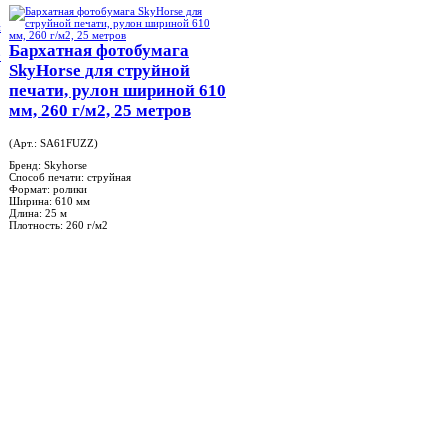
Бархатная фотобумага
e
SkyHorse для струйной
печати, рулон шириной 610
мм, 260 г/м2, 25 метров
(Арт.: SA61FUZZ)
Бренд:
Skyhorse
Способ печати:
струйная
Формат:
ролики
Ширина:
610 мм
Длина:
25 м
Плотность:
260 г/м2