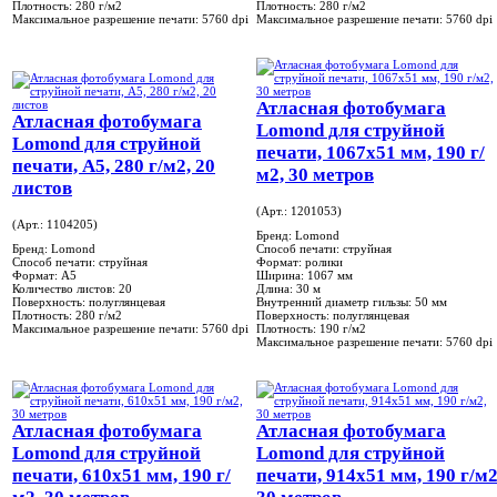
Плотность:
280 г/м2
Плотность:
280 г/м2
Максимальное разрешение печати:
5760 dpi
Максимальное разрешение печати:
5760 dpi
Атласная фотобумага
Атласная фотобумага
Lomond для струйной
Lomond для струйной
печати, 1067x51 мм, 190 г/
печати, А5, 280 г/м2, 20
м2, 30 метров
листов
(Арт.: 1201053)
(Арт.: 1104205)
Бренд:
Lomond
Бренд:
Lomond
Способ печати:
струйная
Способ печати:
струйная
Формат:
ролики
Формат:
A5
Ширина:
1067 мм
Количество листов:
20
Длина:
30 м
Поверхность:
полуглянцевая
Внутренний диаметр гильзы:
50 мм
Плотность:
280 г/м2
Поверхность:
полуглянцевая
Максимальное разрешение печати:
5760 dpi
Плотность:
190 г/м2
Максимальное разрешение печати:
5760 dpi
Атласная фотобумага
Атласная фотобумага
Lomond для струйной
Lomond для струйной
печати, 610x51 мм, 190 г/
печати, 914x51 мм, 190 г/м2