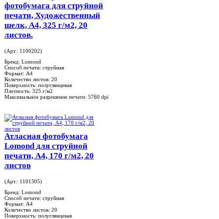
фотобумага для струйной
печати, Художественный
шелк, A4, 325 г/м2, 20
листов.
(Арт.: 1100202)
Бренд:
Lomond
Способ печати:
струйная
Формат:
A4
Количество листов:
20
Поверхность:
полуглянцевая
Плотность:
325 г/м2
Максимальное разрешение печати:
5760 dpi
Атласная фотобумага
Lomond для струйной
печати, А4, 170 г/м2, 20
листов
(Арт.: 1101305)
Бренд:
Lomond
Способ печати:
струйная
Формат:
A4
Количество листов:
20
Поверхность:
полуглянцевая