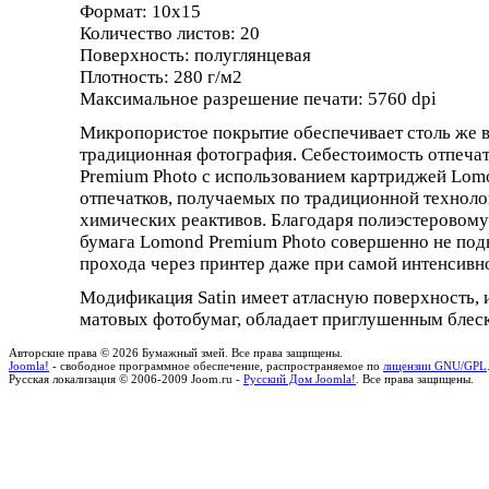
Формат:
10x15
Количество листов:
20
Поверхность:
полуглянцевая
Плотность:
280 г/м2
Максимальное разрешение печати:
5760 dpi
Микропористое покрытие обеспечивает столь же вы
традиционная фотография. Себестоимость отпеча
Premium Photo c использованием картриджей Lomo
отпечатков, получаемых по традиционной техноло
химических реактивов. Благодаря полиэстеровом
бумага Lomond Premium Photo совершенно не под
прохода через принтер даже при самой интенсивн
Модификация Satin имеет атласную поверхность
матовых фотобумаг, обладает приглушенным блеско
Авторские права © 2026 Бумажный змей. Все права защищены.
Joomla!
- свободное программное обеспечение, распространяемое по
лицензии GNU/GPL
Русская локализация © 2006-2009 Joom.ru -
Русский Дом Joomla!
. Все права защищены.