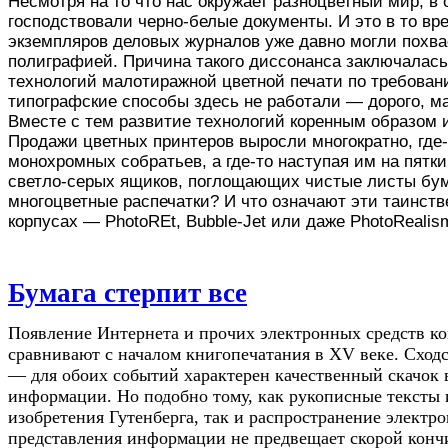
Несмотря на то что нас окружает разноцветный мир, в
господствовали черно-белые документы. И это в то вр
экземпляров деловых журналов уже давно могли похва
полиграфией. Причина такого диссонанса заключалась
технологий малотиражной цветной печати по требова
типографские способы здесь не работали — дорого, м
Вместе с тем развитие технологий коренным образом
Продажи цветных принтеров выросли многократно, где
монохромных собратьев, а где-то наступая им на пятки
светло-серых ящиков, поглощающих чистые листы бу
многоцветные распечатки? И что означают эти таинств
корпусах — PhotoREt, Bubble-Jet или даже PhotoRealis
Бумага стерпит все
Появление Интернета и прочих электронных средств к
сравнивают с началом книгопечатания в XV веке. Сходс
— для обоих событий характерен качественный скачок 
информации. Но подобно тому, как рукописные тексты 
изобретения Гутенберга, так и распространение электр
представления информации не предвещает скорой кон