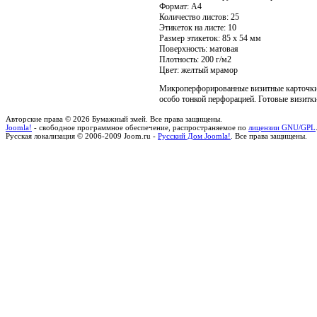
Формат:
A4
Количество листов:
25
Этикеток на листе:
10
Размер этикеток:
85 x 54 мм
Поверхность:
матовая
Плотность:
200 г/м2
Цвет:
желтый мрамор
Микроперфорированные визитные карточки
особо тонкой перфорацией. Готовые визитки
Авторские права © 2026 Бумажный змей. Все права защищены.
Joomla!
- свободное программное обеспечение, распространяемое по
лицензии GNU/GPL
Русская локализация © 2006-2009 Joom.ru -
Русский Дом Joomla!
. Все права защищены.